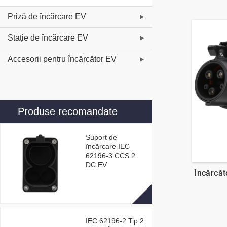
Priză de încărcare EV
Stație de încărcare EV
Accesorii pentru încărcător EV
Produse recomandate
Suport de
încărcare IEC
62196-3 CCS 2
DC EV
Încărcăt
IEC 62196-2 Tip 2