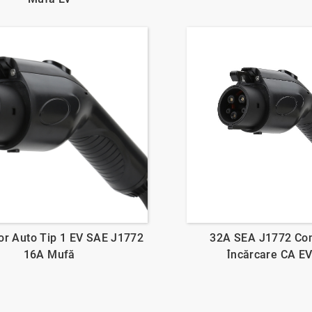
or Auto Tip 1 EV SAE J1772
32A SEA J1772 Con
16A Mufă
Încărcare CA EV