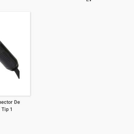
ector De
 Tip 1