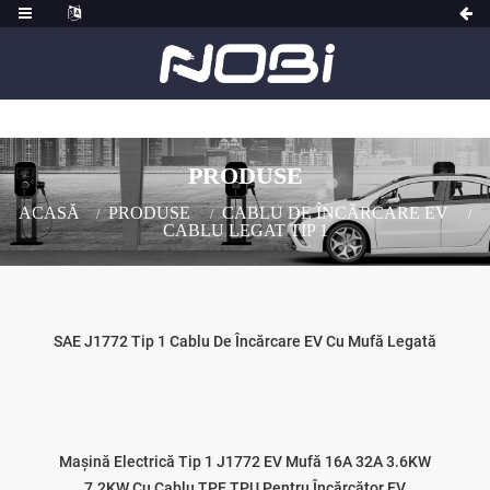
PRODUSE
ACASĂ
PRODUSE
CABLU DE ÎNCĂRCARE EV
CABLU LEGAT TIP 1
SAE J1772 Tip 1 Cablu De Încărcare EV Cu Mufă Legată
Mașină Electrică Tip 1 J1772 EV Mufă 16A 32A 3.6KW
7.2KW Cu Cablu TPE TPU Pentru Încărcător EV