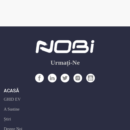
Urmați-Ne
ACASĂ
GHID EV
A Sustine
Știri
Despre Noi