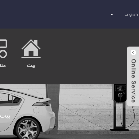
English
بيت
منت
ارسل بريد
الكتروني
بيت
واتساب