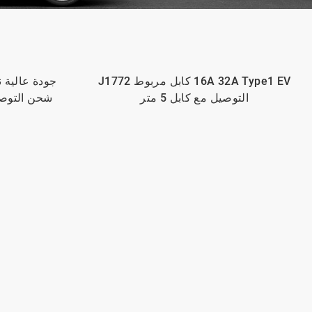
وي شات
16A 32A Type1 EV كابل مربوط J1772
التوصيل مع كابل 5 متر
شحن التوصيل شاحن 