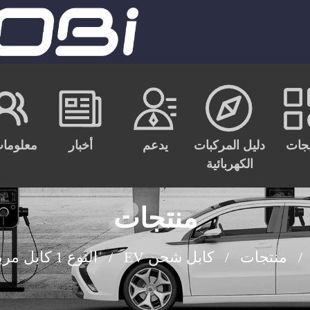
جات
دليل المركبات
يدعم
أخبار
معلومات
الكهربائية
منتجات
منتجات
كابل شحن EV
النوع 1 كابل مربوط