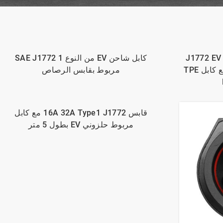
ئية نوع 1 J1772 EV Plug
كابل شاحن EV من النوع 1 SAE J1772
16A 32A 3.6KW 7.2KW مع كابل TPE
مربوط بقابس الرصاص
قابس 16A 32A Type1 J1772 مع كابل
مربوط حلزوني EV بطول 5 متر