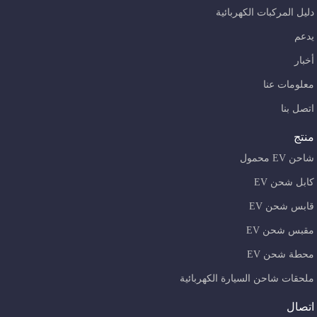
دليل المركبات الكهربائية
يدعم
أخبار
معلومات عنا
اتصل بنا
منتج
شاحن EV محمول
كابل شحن EV
قابس شحن EV
مقبس شحن EV
محطة شحن EV
ملحقات شاحن السيارة الكهربائية
اتصال