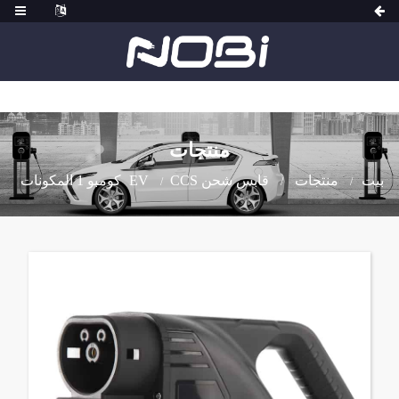
منتجات
بيت
منتجات
قابس شحن EV
CCS كومبو 1 المكونات