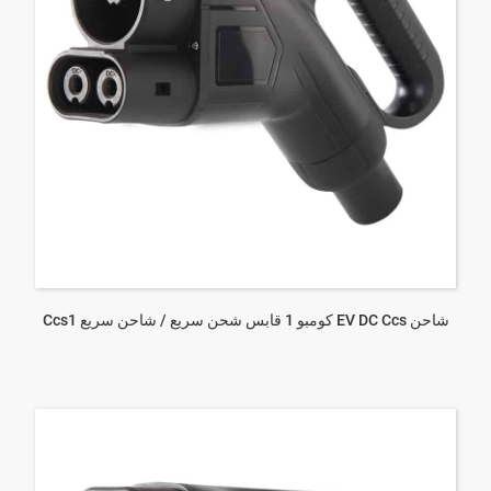
شاحن EV DC Ccs كومبو 1 قابس شحن سريع / شاحن سريع Ccs1