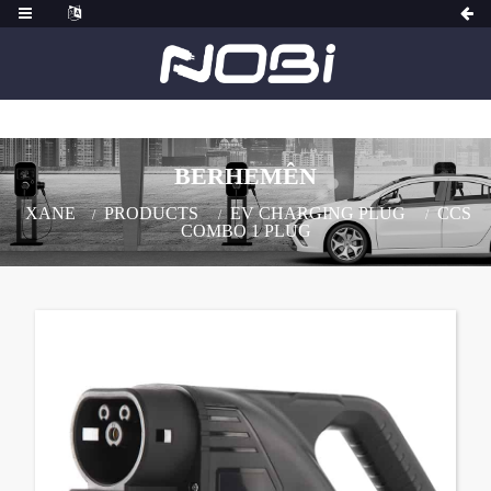
BERHEMÊN
XANE
PRODUCTS
EV CHARGING PLUG
CCS
COMBO 1 PLUG