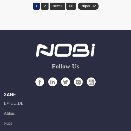
1
2
Next >
>>
Rûpel 1/2
Follow Us
XANE
EV GUIDE
Alîkarî
Nûçe