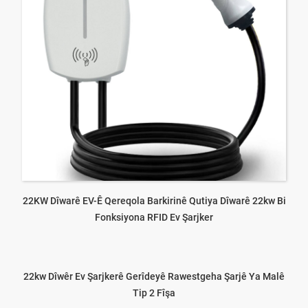
22KW Dîwarê EV-Ê Qereqola Barkirinê Qutiya Dîwarê 22kw Bi
Fonksiyona RFID Ev Şarjker
22kw Dîwêr Ev Şarjkerê Gerîdeyê Rawestgeha Şarjê Ya Malê
Tip 2 Fîşa