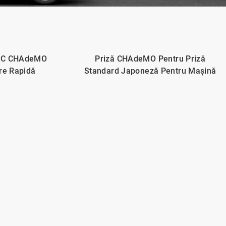
 DC CHAdeMO
Priză CHAdeMO Pentru Priză
re Rapidă
Standard Japoneză Pentru Mașină