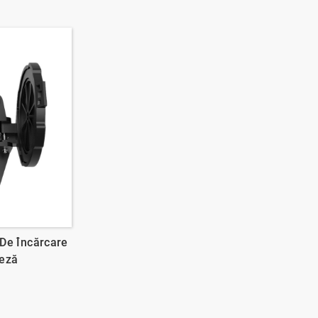
De Încărcare
eză