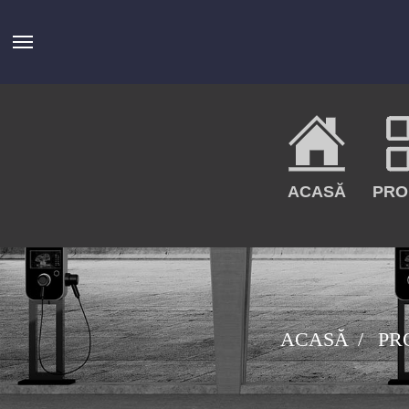
ACASĂ
PRO
ACASĂ
PR