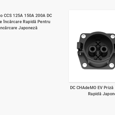
o CCS 125A 150A 200A DC
De Încărcare Rapidă Pentru
Încărcare Japoneză
DC CHAdeMO EV Priză 
Rapidă Japon