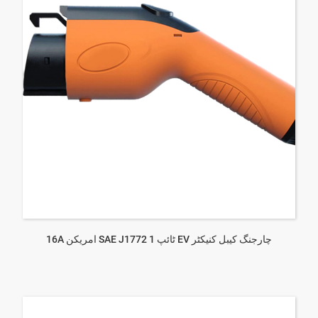
16A امریکن SAE J1772 ٹائپ 1 EV چارجنگ کیبل کنیکٹر