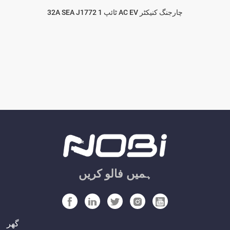
32A SEA J1772 ٹائپ 1 AC EV چارجنگ کنیکٹر
ہمیں فالو کریں
گھر