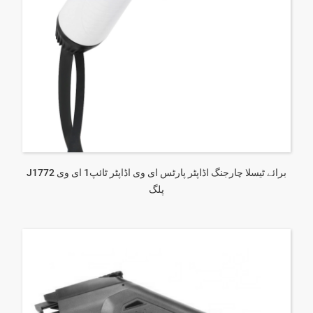
J1772 برائے ٹیسلا چارجنگ اڈاپٹر پارٹس ای وی اڈاپٹر ٹائپ1 ای وی
پلگ