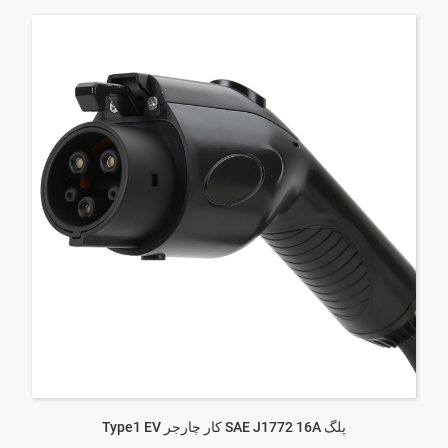
Type1 EV کار چارجر SAE J1772 16A پلگ