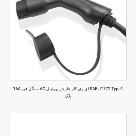
16A سنگل فیز AC ای وی کار چارجر پورٹیبل SAE J1772 Type1
پلگ