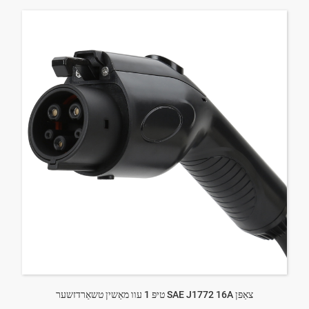
טיפּ 1 עוו מאַשין טשאַרדזשער SAE J1772 16A צאַפּן