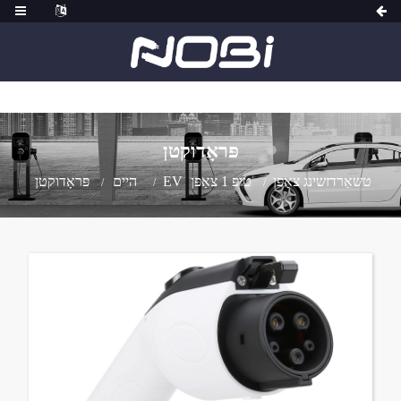
פּראָדוקטן
EV טשאַרדזשינג צאַפּן
טיפּ 1 צאַפּן
היים
פּראָדוקטן