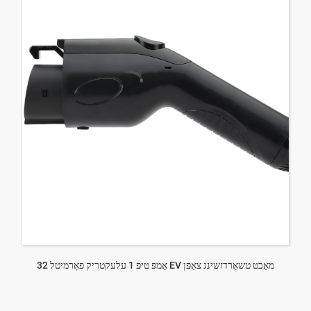
32 אַמפּ טיפּ 1 עלעקטריק פאָרמיטל EV מאַכט טשאַרדזשינג צאַפּן