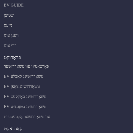
EV GUIDE
שטיצן
נייַעס
וועגן אונז
רוף אונז
פּראָדוקט
פּאָרטאַטיוו עוו טשאַרדזשער
EV טשאַרדזשינג קאַבלע
EV טשאַרדזשינג צאַפּן
EV טשאַרדזשינג סאָקקעט
EV טשאַרדזשינג סטאַנציע
עוו טשאַרדזשער אַקסעסעריז
קאָנטאַקט