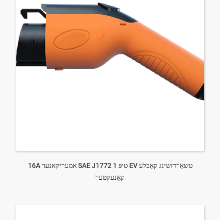
16A אמעריקאנער SAE J1772 טיפּ 1 EV טשאַרדזשינג קאַבלע
קאַנעקטער