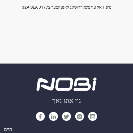
32A SEA J1772 טיפּ 1 אַק עוו טשאַרדזשינג קאַנעקטער
גיי אונז נאך
היים