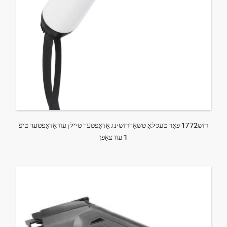
דזש1772 פֿאַר טעסלאַ טשאַרדזשינג אַדאַפּטער טיילן עוו אַדאַפּטער טיפּ
1 עוו צאַפּן