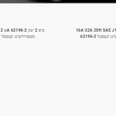
16A 32A 20ft SAE J
רדזשינג קעסטל
טשאַרדזשינג קעסטל