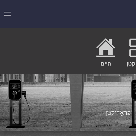
קטן
היים
פּראָדוקטן