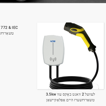
1772 & IEC
62196-2 טשאַ
3.5kw לעוועל 2 וואנט באָקס עוו
טשאַרדזשערז היים אַפּלאַקיישאַן