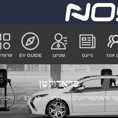
ן אונז
נייַעס
שטיצן
EV GUIDE
פּראָדו
פּראָדוקטן
טעד
EV טשאַרדזשינג סטאַנציע
היים