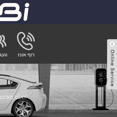
רוף אונז
וועג
3.6KW וואנט מאָונ