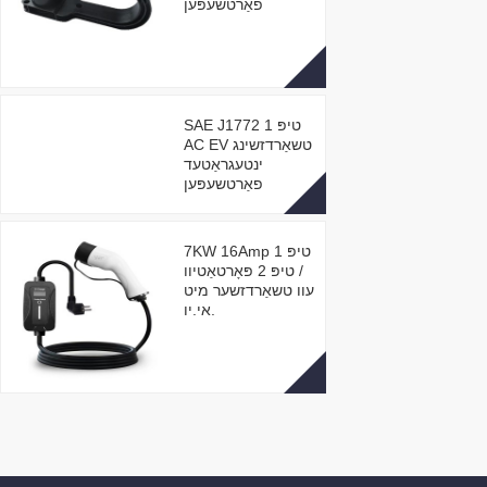
פאַרטשעפּען
SAE J1772 טיפּ 1
AC EV טשאַרדזשינג
ינטעגראַטעד
פאַרטשעפּען
7KW 16Amp טיפּ 1
/ טיפּ 2 פּאָרטאַטיוו
עוו טשאַרדזשער מיט
אי.יו.