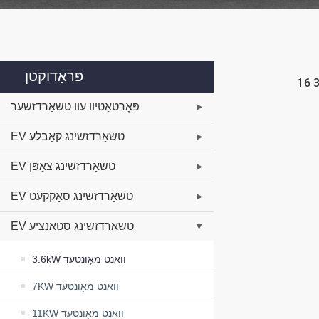
פּראָדוקטן
16 אַ 32A טיפּ 2 יעק 62196-2
פּאָרטאַטיוו עוו טשאַרדזשער
EV טשאַרדזשינג קאַבלע
EV טשאַרדזשינג צאַפּן
EV טשאַרדזשינג סאָקקעט
EV טשאַרדזשינג סטאַנציע
3.6kW וואנט מאָונטעד
7KW וואנט מאָונטעד
11KW וואנט מאָונטעד