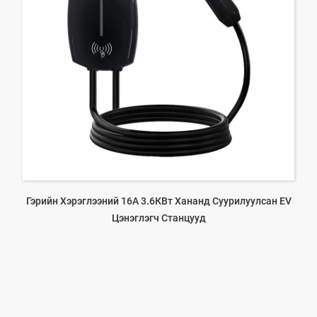
Гэрийн Хэрэглээний 16А 3.6КВт Хананд Суурилуулсан EV
Цэнэглэгч Станцууд