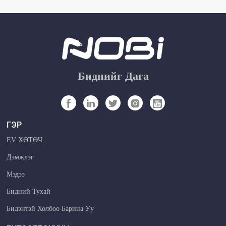
Биднийг Дага
ГЭР
EV ХӨТӨЧ
Дэмжлэг
Мэдээ
Бидний Тухай
Бидэнтэй Холбоо Барина Уу