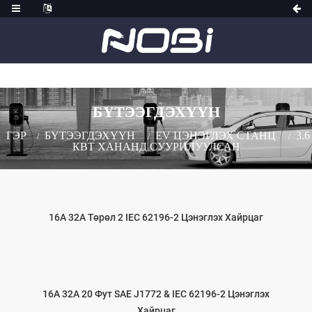
БҮТЭЭГДЭХҮҮН
ГЭР
БҮТЭЭГДЭХҮҮН
EV ЦЭНЭГЛЭХ СТАНЦ
3.6
КВТ ХАНАНД СУУРИЛУУЛСАН
16А 32А Төрөл 2 IEC 62196-2 Цэнэглэх Хайрцаг
16А 32А 20 Фут SAE J1772 & IEC 62196-2 Цэнэглэх
Хайрцаг