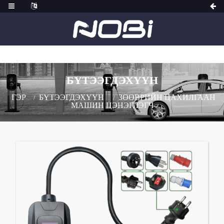
БҮТЭЭГДЭХҮҮН
ГЭР
БҮТЭЭГДЭХҮҮН
ЗӨӨВРИЙН ЦАХИЛГААН
МАШИН ЦЭНЭГЛЭГЧ