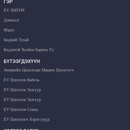
ГЭР
EV ХӨТӨЧ
Дэмжлэг
Мэдээ
Бидний Тухай
Бидэнтэй Холбоо Барина Уу
БҮТЭЭГДЭХҮҮН
Зөөврийн Цахилгаан Машин Цэнэглэгч
EV Цэнэглэх Кабель
EV Цэнэглэх Залгуур
EV Цэнэглэх Залгуур
EV Цэнэглэх Станц
EV Цэнэглэгч Хэрэгслүүд