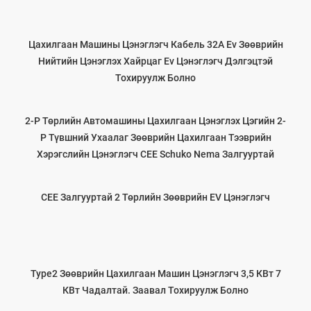
Цахилгаан Машины Цэнэглэгч Кабель 32А Ev Зөөврийн
Нийтийн Цэнэглэх Хайрцаг Ev Цэнэглэгч Дэлгэцтэй
Тохируулж Болно
2-Р Төрлийн Автомашины Цахилгаан Цэнэглэх Цэгийн 2-
Р Түвшний Ухаалаг Зөөврийн Цахилгаан Тээврийн
Хэрэгслийн Цэнэглэгч CEE Schuko Nema Залгууртай
CEE Залгууртай 2 Төрлийн Зөөврийн EV Цэнэглэгч
Type2 Зөөврийн Цахилгаан Машин Цэнэглэгч 3,5 КВт 7
КВт Чадалтай. Заавал Тохируулж Болно