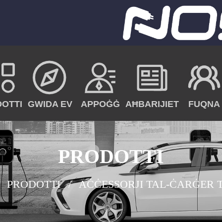
OTTI
GWIDA EV
APPOĠĠ
AĦBARIJIET
FUQNA
PRODOTTI
PRODOTTI
AĊĊESSORJI TAL-ĊARĠER 