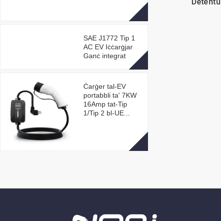
Detentu
SAE J1772 Tip 1
AC EV Iċċarġjar
Ganċ integrat
Ċarġer tal-EV
portabbli ta' 7KW
16Amp tat-Tip
1/Tip 2 bl-UE...