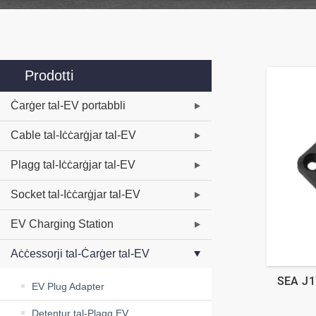
Prodotti
Ċarġer tal-EV portabbli
Cable tal-Iċċarġjar tal-EV
Plagg tal-Iċċarġjar tal-EV
Socket tal-Iċċarġjar tal-EV
EV Charging Station
Aċċessorji tal-Ċarġer tal-EV
SEA J17
EV Plug Adapter
Detentur tal-Plagg EV