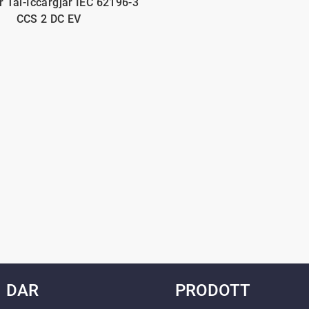
r Tal-Iċċarġjar IEC 62196-3
CCS 2 DC EV
DAR
PRODOTT