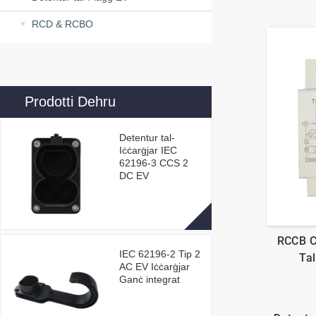
RCD & RCBO
Prodotti Dehru
Detentur tal-
Iċċarġjar IEC
62196-3 CCS 2
DC EV
RCCB Ci
IEC 62196-2 Tip 2
Ta
AC EV Iċċarġjar
Ganċ integrat