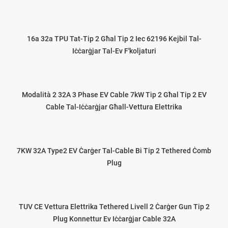
16a 32a TPU Tat-Tip 2 Għal Tip 2 Iec 62196 Kejbil Tal-
Iċċarġjar Tal-Ev F'koljaturi
Modalità 2 32A 3 Phase EV Cable 7kW Tip 2 Għal Tip 2 EV
Cable Tal-Iċċarġjar Għall-Vettura Elettrika
7KW 32A Type2 EV Ċarġer Tal-Cable Bi Tip 2 Tethered Ċomb
Plug
TUV CE Vettura Elettrika Tethered Livell 2 Ċarġer Gun Tip 2
Plug Konnettur Ev Iċċarġjar Cable 32A