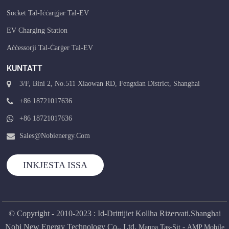
Socket Tal-Iċċarġjar Tal-EV
EV Charging Station
Aċċessorji Tal-Ċarġer Tal-EV
KUNTATT
3/F, Bini 2, No.511 Xiaowan RD, Fengxian District, Shanghai
+86 18721017636
+86 18721017636
Sales@nobienergy.com
INKJESTA ISSA
© Copyright - 2010-2023 : Id-Drittijiet Kollha Riżervati.Shanghai
Nobi New Energy Technology Co., Ltd.
-
Mappa Tas-Sit
AMP Mobile