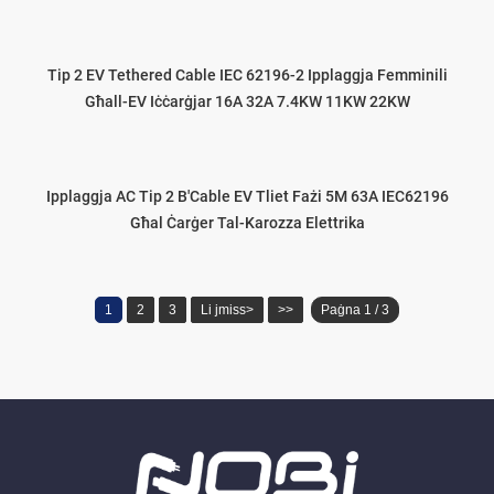
Tip 2 EV Tethered Cable IEC 62196-2 Ipplaggja Femminili
Għall-EV Iċċarġjar 16A 32A 7.4KW 11KW 22KW
Ipplaggja AC Tip 2 B'Cable EV Tliet Fażi 5M 63A IEC62196
Għal Ċarġer Tal-Karozza Elettrika
1
2
3
Li jmiss>
>>
Paġna 1 / 3