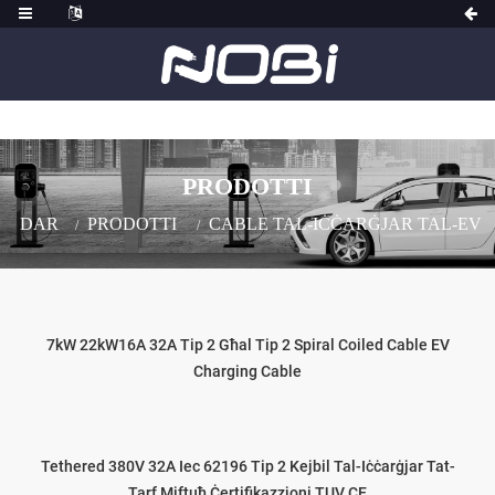
PRODOTTI
DAR
PRODOTTI
CABLE TAL-IĊĊARĠJAR TAL-EV
7kW 22kW16A 32A Tip 2 Għal Tip 2 Spiral Coiled Cable EV
Charging Cable
Tethered 380V 32A Iec 62196 Tip 2 Kejbil Tal-Iċċarġjar Tat-
Tarf Miftuħ Ċertifikazzjoni TUV CE