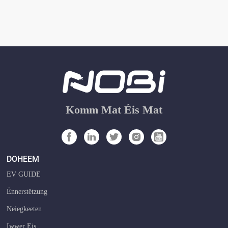
Komm Mat Éis Mat
DOHEEM
EV GUIDE
Ënnerstëtzung
Neiegkeeten
Iwwer Eis