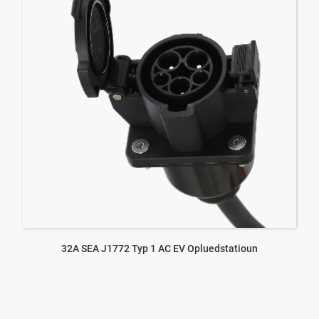
32A SEA J1772 Typ 1 AC EV Opluedstatioun