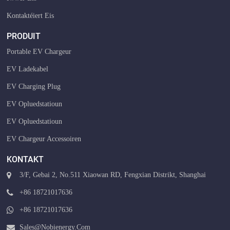
Kontaktéiert Eis
PRODUIT
Portable EV Chargeur
EV Ladekabel
EV Charging Plug
EV Opluedstatioun
EV Opluedstatioun
EV Chargeur Accessoiren
KONTAKT
3/F, Gebai 2, No.511 Xiaowan RD, Fengxian Distrikt, Shanghai
+86 18721017636
+86 18721017636
Sales@nobienergy.com