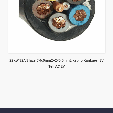
22KW 32A 3fazë 5*6.0mm2+2*0.5mm2 Kabllo Karikuesi EV
Teli AC EV