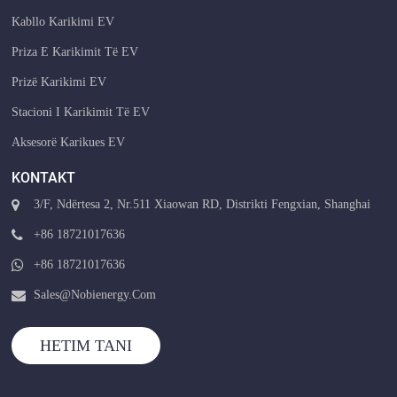
Kabllo Karikimi EV
Priza E Karikimit Të EV
Prizë Karikimi EV
Stacioni I Karikimit Të EV
Aksesorë Karikues EV
KONTAKT
3/F, Ndërtesa 2, Nr.511 Xiaowan RD, Distrikti Fengxian, Shanghai
+86 18721017636
+86 18721017636
Sales@nobienergy.com
HETIM TANI