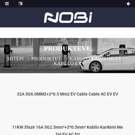
PRODUKTEVE
SHTËPI
PRODUKTET
KABLLO KARIKIMI EV
KABLLO EV
32A 3G6.0MM2+2*0.5 Mm2 EV Cable Cable AC EV EV
11KW 3fazë 16A 5G2.5mm²+2*0.5mm² Kabllo Karikimi Me
Tel EV AC EV