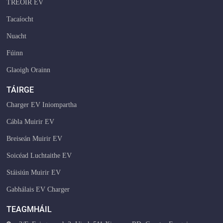
TREOIR EV
Tacaíocht
Nuacht
Fúinn
Glaoigh Orainn
TÁIRGE
Charger EV Iniompartha
Cábla Muirir EV
Breiseán Muirir EV
Soicéad Luchtaithe EV
Stáisiún Muirir EV
Gabhálais EV Charger
TEAGMHÁIL