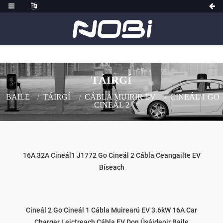
TÁIRGÍ
BAILE
TÁIRGÍ
CÁBLA MUIRIR EV
CINEÁL 1 GO
CINEÁL 2
16A 32A Cineál1 J1772 Go Cineál 2 Cábla Ceangailte EV
Bíseach
Cineál 2 Go Cineál 1 Cábla Muirearú EV 3.6kW 16A Car
Charger Leictreach Cábla EV Don Úsáideoir Baile