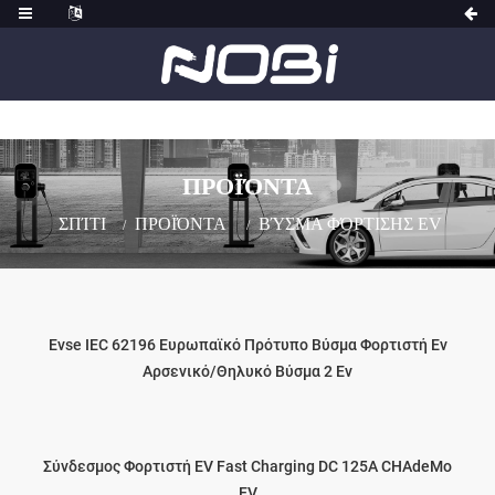
ΠΡΟΪΌΝΤΑ
ΣΠΊΤΙ
ΠΡΟΪΌΝΤΑ
ΒΎΣΜΑ ΦΌΡΤΙΣΗΣ EV
Evse IEC 62196 Ευρωπαϊκό Πρότυπο Βύσμα Φορτιστή Ev
Αρσενικό/θηλυκό Βύσμα 2 Ev
Σύνδεσμος Φορτιστή EV Fast Charging DC 125A CHAdeMo
EV