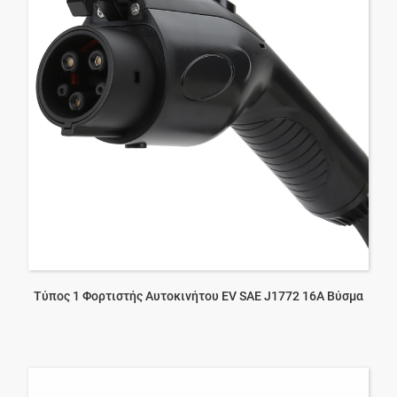
Τύπος 1 Φορτιστής Αυτοκινήτου EV SAE J1772 16A Βύσμα