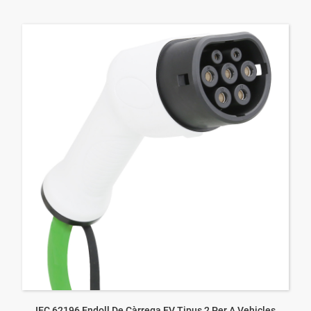
IEC 62196 Endoll De Càrrega EV Tipus 2 Per A Vehicles