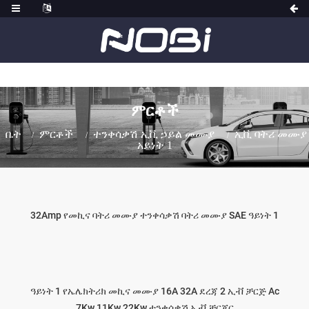
ምርቶች
ቤት
ምርቶች
ተንቀሳቃሽ ኢቪ ኃይል መሙያ
ኢቪ ባትሪ መሙያ
አይነት 1
32Amp የመኪና ባትሪ መሙያ ተንቀሳቃሽ ባትሪ መሙያ SAE ዓይነት 1
ዓይነት 1 የኤሌክትሪክ መኪና መሙያ 16A 32A ደረጃ 2 ኢቭ ቻርጅ Ac
7Kw 11Kw 22Kw ተንቀሳቃሽ ኢቭ ቻርጀር