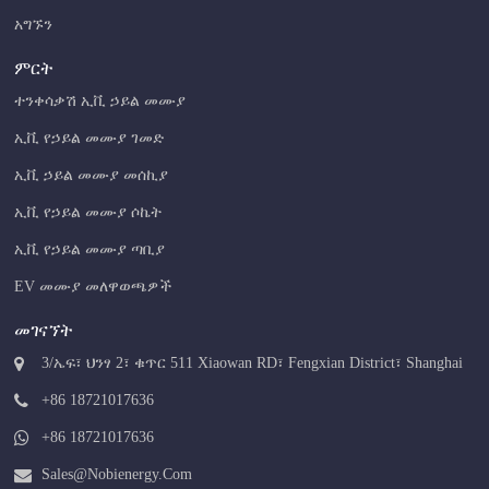
አግኙን
ምርት
ተንቀሳቃሽ ኢቪ ኃይል መሙያ
ኢቪ የኃይል መሙያ ገመድ
ኢቪ ኃይል መሙያ መሰኪያ
ኢቪ የኃይል መሙያ ሶኬት
ኢቪ የኃይል መሙያ ጣቢያ
EV መሙያ መለዋወጫዎች
መገናኘት
3/ኤፍ፣ ህንፃ 2፣ ቁጥር 511 Xiaowan RD፣ Fengxian District፣ Shanghai
+86 18721017636
+86 18721017636
Sales@nobienergy.com