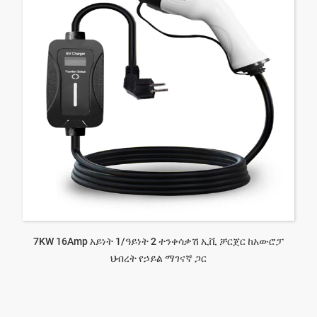
7KW 16Amp አይነት 1/ዓይነት 2 ተንቀሳቃሽ ኢቪ ቻርጀር ከአውሮፓ
ህብረት የኃይል ማገናኛ ጋር