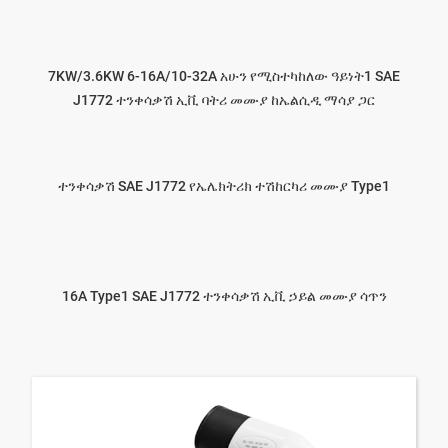
7KW/3.6KW 6-16A/10-32A አሁን የሚስተካከለው ዓይነት1 SAE
J1772 ተንቀሳቃሽ ኢቪ ባትሪ መሙያ ከኤልሲዲ ማሳያ ጋር
ተንቀሳቃሽ SAE J1772 የኤሌክትሪክ ተሽከርካሪ መሙያ Type1
16A Type1 SAE J1772 ተንቀሳቃሽ ኢቪ ኃይል መሙያ ሳጥን