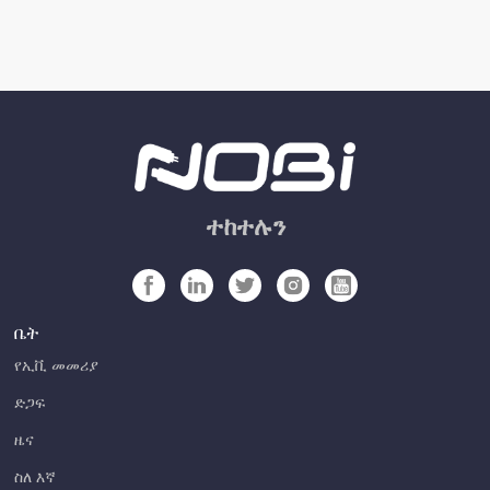
ተከተሉን
ቤት
የኢቪ መመሪያ
ድጋፍ
ዜና
ስለ እኛ