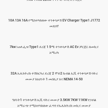
10A 13A 16A የሚስተካከለው ተንቀሳቃሽ EV Charger Type1 J1772
መደበኛ
7kw ነጠላ ፌዝ Type1 ደረጃ 1 5ሜ ተንቀሳቃሽ AC Ev ቻርጀር ለመኪና
አሜሪካ
32A ኤሌክትሪክ ተሽከርካሪ ደረጃ 2 ሞድ2 ኬብል ኢቪ ተንቀሳቃሽ ባትሪ
መሙያ ከአይነት 1 መሰኪያ እና NEMA 14-50
ዓይነት1 ተንቀሳቃሽ ኢቪ ባትሪ መሙያ 3.5KW 7KW 11KW የኃይል
አማራጭ የሚስተካከለው ፈጣን የኤሌክትሪክ መኪና መሙያ